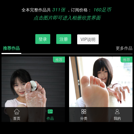
311张
160足币
全本完整作品共
，订阅价格：
点击图片即可进入相册欣赏界面
订阅欣赏完整作品，请先登录
登录
注册
VIP说明
推荐作品
更多作品
推荐
推荐
首页
作品
分类
我的