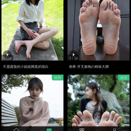
185p
117p
不愿露脸的小姐姐脚真的很白
南希-开叉旗袍の棉袜大脚
推荐
推荐