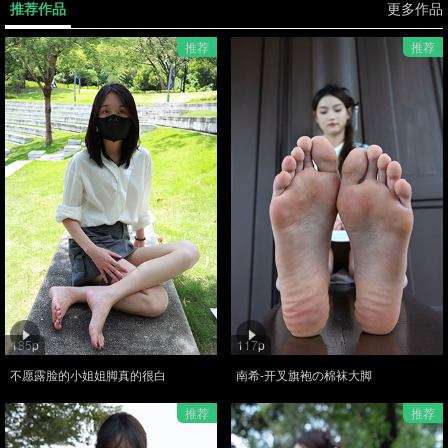
推荐作品
更多作品
推荐
推荐
185p
117p
不愿露脸的小姐姐脚真的很白
南希-开叉旗袍の棉袜大脚
推荐
推荐