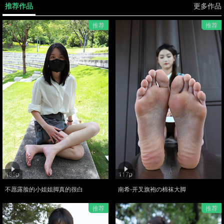
推荐作品
更多作品
推荐
推荐
185p
117p
不愿露脸的小姐姐脚真的很白
南希-开叉旗袍の棉袜大脚
推荐
推荐